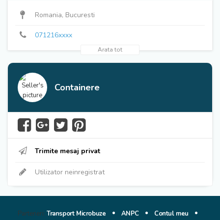
071216xxxx
Romania, Bucuresti
071216xxxx
Arata tot
Containere
Trimite mesaj privat
Utilizator neinregistrat
Parteneri:
Transport Microbuze
ANPC
Contul meu