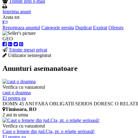
Trimite prin e-mail
Imprima anunt
Arata tot
Reporteaza anuntul
Categorie gresita
Duplicat
Expirat
Ofensiv
GEO
Trimite mesaj privat
Utilizator neinregistrat
Anunturi asemanatoare
Verifica cu vanzatorul
caut o doamna
El pentru ea
DOMN 45 ANI FARA OBLIGATII SERIOS DORESC O RELATIE
Timisoara, RO
2 ani in urma
Verifica cu vanzatorul
Caut o femeie din jud.Cța, pt. o relație serioasă!
El pentru ea