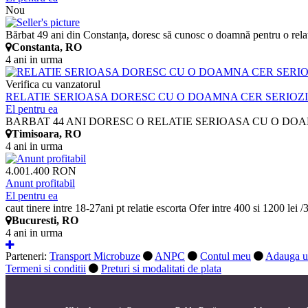
Nou
Bărbat 49 ani din Constanța, doresc să cunosc o doamnă pentru o relați
Constanta, RO
4 ani in urma
Verifica cu vanzatorul
RELATIE SERIOASA DORESC CU O DOAMNA CER SERIOZ
El pentru ea
BARBAT 44 ANI DORESC O RELATIE SERIOASA CU O DOAM
Timisoara, RO
4 ani in urma
4.001.400 RON
Anunt profitabil
El pentru ea
caut tinere intre 18-27ani pt relatie escorta Ofer intre 400 si 1200 lei /
Bucuresti, RO
4 ani in urma
Parteneri:
Transport Microbuze
ANPC
Contul meu
Adauga u
Termeni si conditii
Preturi si modalitati de plata