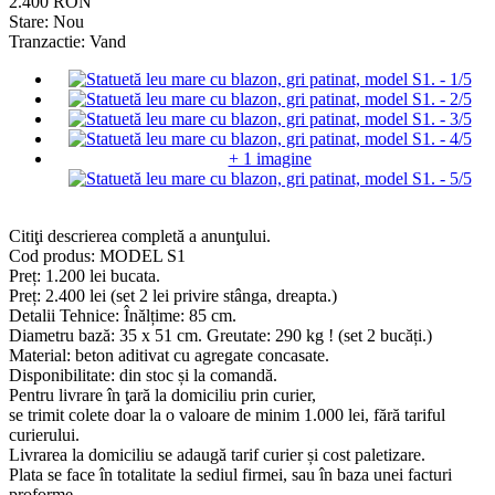
2.400 RON
Stare:
Nou
Tranzactie:
Vand
+ 1 imagine
Citiţi descrierea completă a anunţului.
Cod produs: MODEL S1
Preț: 1.200 lei bucata.
Preț: 2.400 lei (set 2 lei privire stânga, dreapta.)
Detalii Tehnice: Înălțime: 85 cm.
Diametru bază: 35 x 51 cm. Greutate: 290 kg ! (set 2 bucăți.)
Material: beton aditivat cu agregate concasate.
Disponibilitate: din stoc și la comandă.
Pentru livrare în ţară la domiciliu prin curier,
se trimit colete doar la o valoare de minim 1.000 lei, fără tariful
curierului.
Livrarea la domiciliu se adaugă tarif curier și cost paletizare.
Plata se face în totalitate la sediul firmei, sau în baza unei facturi
proforme