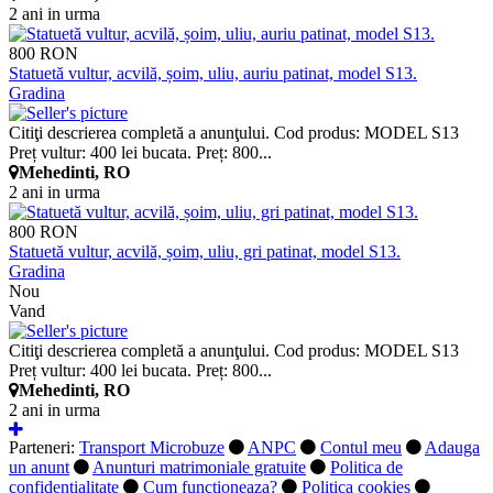
2 ani in urma
800 RON
Statuetă vultur, acvilă, șoim, uliu, auriu patinat, model S13.
Gradina
Citiţi descrierea completă a anunţului. Cod produs: MODEL S13
Preț vultur: 400 lei bucata. Preț: 800...
Mehedinti, RO
2 ani in urma
800 RON
Statuetă vultur, acvilă, șoim, uliu, gri patinat, model S13.
Gradina
Nou
Vand
Citiţi descrierea completă a anunţului. Cod produs: MODEL S13
Preț vultur: 400 lei bucata. Preț: 800...
Mehedinti, RO
2 ani in urma
Parteneri:
Transport Microbuze
ANPC
Contul meu
Adauga
un anunt
Anunturi matrimoniale gratuite
Politica de
confidentialitate
Cum functioneaza?
Politica cookies