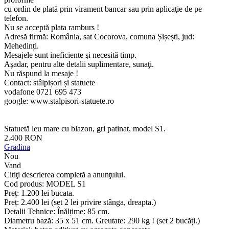
cu ordin de plată prin virament bancar sau prin aplicaţie de pe
telefon.
Nu se acceptă plata ramburs !
Adresă firmă: România, sat Cocorova, comuna Șișești, jud:
Mehedinți.
Mesajele sunt ineficiente şi necesită timp.
Aşadar, pentru alte detalii suplimentare, sunaţi.
Nu răspund la mesaje !
Contact: stâlpișori și statuete
vodafone 0721 695 473
google: www.stalpisori-statuete.ro
Statuetă leu mare cu blazon, gri patinat, model S1.
2.400 RON
Gradina
Nou
Vand
Citiţi descrierea completă a anunţului.
Cod produs: MODEL S1
Preț: 1.200 lei bucata.
Preț: 2.400 lei (set 2 lei privire stânga, dreapta.)
Detalii Tehnice: Înălțime: 85 cm.
Diametru bază: 35 x 51 cm. Greutate: 290 kg ! (set 2 bucăți.)