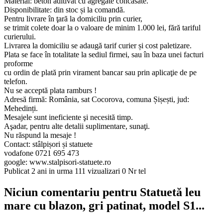
Material: beton aditivat cu agregate concasate.
Disponibilitate: din stoc și la comandă.
Pentru livrare în ţară la domiciliu prin curier,
se trimit colete doar la o valoare de minim 1.000 lei, fără tariful
curierului.
Livrarea la domiciliu se adaugă tarif curier și cost paletizare.
Plata se face în totalitate la sediul firmei, sau în baza unei facturi
proforme
cu ordin de plată prin virament bancar sau prin aplicaţie de pe
telefon.
Nu se acceptă plata ramburs !
Adresă firmă: România, sat Cocorova, comuna Șișești, jud:
Mehedinți.
Mesajele sunt ineficiente şi necesită timp.
Aşadar, pentru alte detalii suplimentare, sunaţi.
Nu răspund la mesaje !
Contact: stâlpișori și statuete
vodafone 0721 695 473
google: www.stalpisori-statuete.ro
Publicat 2 ani in urma
111 vizualizari
0 Nr tel
Niciun comentariu pentru Statuetă leu
mare cu blazon, gri patinat, model S1...