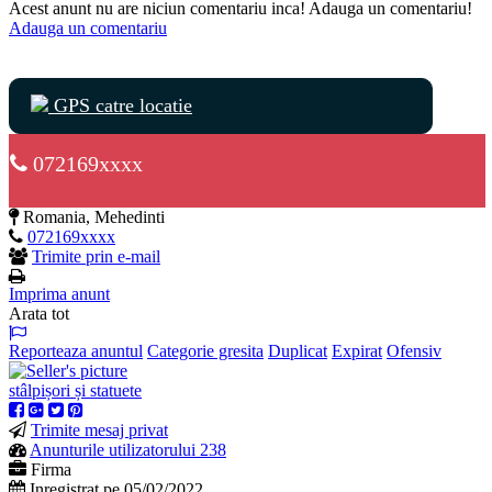
Acest anunt nu are niciun comentariu inca! Adauga un comentariu!
Adauga un comentariu
GPS catre locatie
072169xxxx
Romania, Mehedinti
072169xxxx
Trimite prin e-mail
Imprima anunt
Arata tot
Reporteaza anuntul
Categorie gresita
Duplicat
Expirat
Ofensiv
stâlpișori și statuete
Trimite mesaj privat
Anunturile utilizatorului 238
Firma
Inregistrat pe 05/02/2022