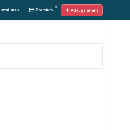
0
untul meu
Premium
Adauga anunt