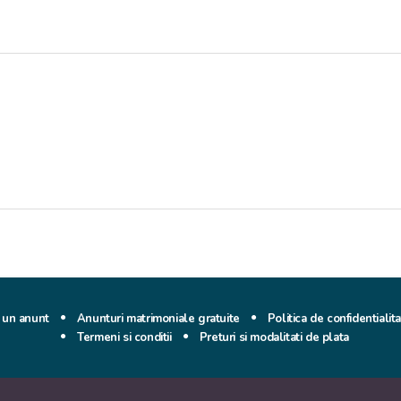
un anunt
Anunturi matrimoniale gratuite
Politica de confidentialit
Termeni si conditii
Preturi si modalitati de plata