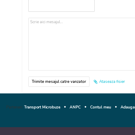
Trimite mesajul catre vanzator
Ataseaza fisier
Parteneri:
Transport Microbuze
ANPC
Contul meu
Adauga 