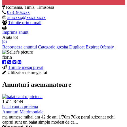
Romania, Timis, Timisoara
073190xxxx
adrxxxx@xxxx.xxxx
Trimite prin e-mail
Imprima anunt
Arata tot
Reporteaza anuntul
Categorie gresita
Duplicat
Expirat
Ofensiv
florin
Trimite mesaj privat
Utilizator neinregistrat
Anunturi asemanatoare
1.411 RON
baiat caut o prietena
Anunturi Matrimoniale
ma numesc mihai am 42 de ani 1'70m 70kg parul grizonat ochi
caprui sunt un baiat simplu modest de ca...