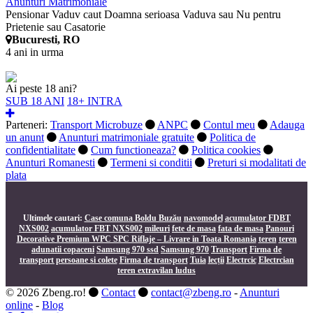
Anunturi Matrimoniale
Pensionar Vaduv caut Doamna serioasa Vaduva sau Nu pentru
Prietenie sau Casatorie
Bucuresti, RO
4 ani in urma
Ai peste 18 ani?
SUB 18 ANI
18+ INTRA
Parteneri:
Transport Microbuze
ANPC
Contul meu
Adauga
un anunt
Anunturi matrimoniale gratuite
Politica de
confidentialitate
Cum functioneaza?
Politica cookies
Anunturi Romanesti
Termeni si conditii
Preturi si modalitati de
plata
Ultimele cautari:
Case comuna Boldu Buzău
navomodel
acumulator FDBT
NXS002
acumulator FBT NXS002
mileuri
fete de masa
fata de masa
Panouri
Decorative Premium WPC SPC Riflaje – Livrare in Toata Romania
teren
teren
adunatii copaceni
Samsung 970 ssd
Samsung 970
Transport
Firma de
transport persoane si colete
Firma de transport
Tuia
lecții
Electrcic
Electrcian
teren extravilan ludus
© 2026 Zbeng.ro!
Contact
contact@zbeng.ro
-
Anunturi
online
-
Blog