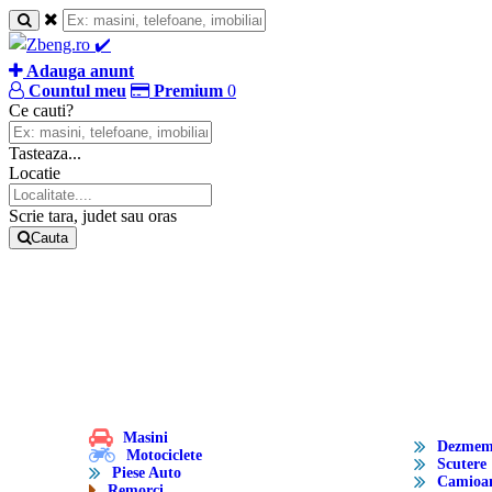
Adauga anunt
Countul meu
Premium
0
Ce cauti?
Tasteaza...
Locatie
Scrie tara, judet sau oras
Cauta
Masini
Dezmem
Motociclete
Scutere
Piese Auto
Camioan
Remorci