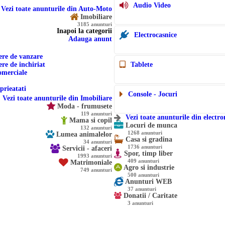
Audio Video
Vezi toate anunturile din Auto-Moto
Imobiliare
3185 anunturi
Inapoi la categorii
Electrocasnice
Adauga anunt
ere de vanzare
re de inchiriat
Tablete
omerciale
prieatati
Console - Jocuri
Vezi toate anunturile din Imobiliare
Moda - frumusete
119 anunturi
Vezi toate anunturile din electro
Mama si copil
Locuri de munca
132 anunturi
1268 anunturi
Lumea animalelor
Casa si gradina
34 anunturi
1736 anunturi
Servicii - afaceri
Spor, timp liber
1993 anunturi
409 anunturi
Matrimoniale
Agro si industrie
749 anunturi
500 anunturi
Anunturi WEB
37 anunturi
Donatii / Caritate
3 anunturi