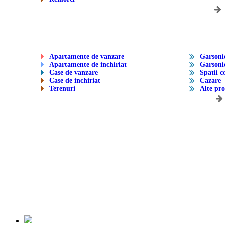
Apartamente de vanzare
Garsoni
Apartamente de inchiriat
Garsonie
Case de vanzare
Spatii c
Case de inchiriat
Cazare
Terenuri
Alte pro