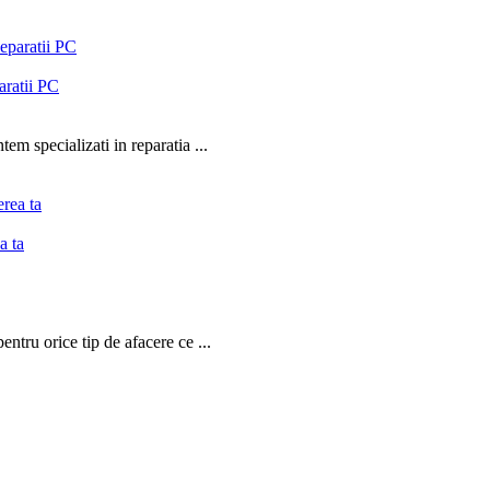
aratii PC
em specializati in reparatia ...
a ta
ntru orice tip de afacere ce ...