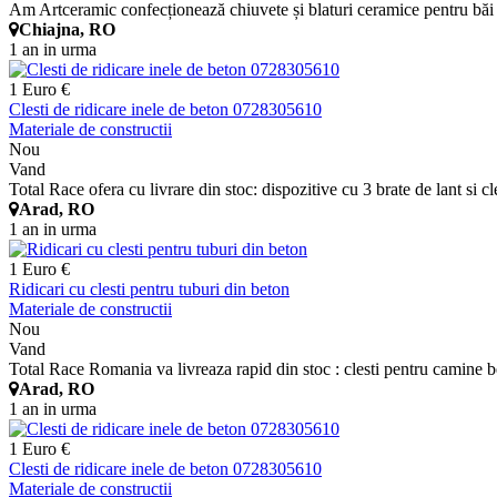
Am Artceramic confecționează chiuvete și blaturi ceramice pentru băi ș
Chiajna, RO
1 an in urma
1 Euro €
Clesti de ridicare inele de beton 0728305610
Materiale de constructii
Nou
Vand
Total Race ofera cu livrare din stoc: dispozitive cu 3 brate de lant si 
Arad, RO
1 an in urma
1 Euro €
Ridicari cu clesti pentru tuburi din beton
Materiale de constructii
Nou
Vand
Total Race Romania va livreaza rapid din stoc : clesti pentru camine be
Arad, RO
1 an in urma
1 Euro €
Clesti de ridicare inele de beton 0728305610
Materiale de constructii