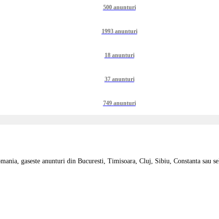
500 anunturi
1993 anunturi
18 anunturi
37 anunturi
749 anunturi
mania, gaseste anunturi din Bucuresti, Timisoara, Cluj, Sibiu, Constanta sau sele