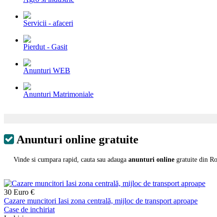
Servicii - afaceri
Pierdut - Gasit
Anunturi WEB
Anunturi Matrimoniale
Anunturi online gratuite
Vinde si cumpara rapid, cauta sau adauga
anunturi online
gratuite din Ro
30 Euro €
Cazare muncitori Iasi zona centrală, mijloc de transport aproape
Case de inchiriat