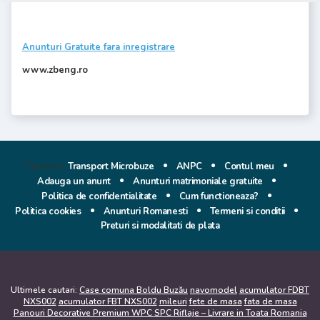
Anunturi Gratuite fara inregistrare
www.zbeng.ro
Parteneri:
Transport Microbuze
ANPC
Contul meu
Adauga un anunt
Anunturi matrimoniale gratuite
Politica de confidentialitate
Cum functioneaza?
Politica cookies
Anunturi Romanesti
Termeni si conditii
Preturi si modalitati de plata
Ultimele cautari:
Case comuna Boldu Buzău
navomodel
acumulator FDBT
NXS002
acumulator FBT NXS002
mileuri
fete de masa
fata de masa
Panouri Decorative Premium WPC SPC Riflaje – Livrare in Toata Romania