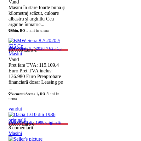
Vand
Masini în stare foarte bună și
kilometraj scăzut, culoare
albastru și argintiu Cea
argintie înmatric...
5 ani in urma
Sibiu, RO
BMW Seria 8 // 2020 // 625 Cp
137.000 Euro €
Masini
Vand
Pret fara TVA: 115.109,4
Euro Pret TVA inclus:
136.980 Euro Preaprobare
financiară dosar Leasing pe
...
5 ani in
Bucuresti Sector 1, RO
urma
vandut
Dacia 1310 din 1986 originală
10.000 Euro €
8 comentarii
Masini