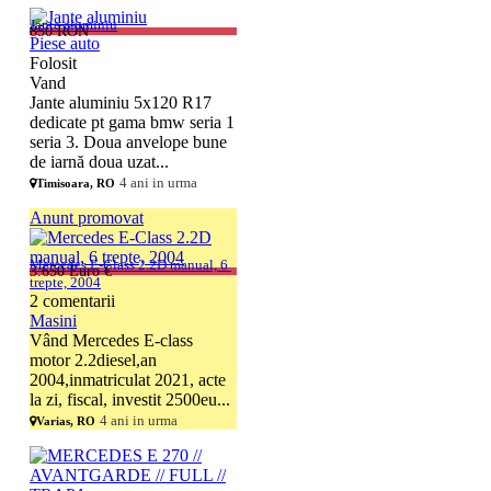
Jante aluminiu
850 RON
Piese auto
Folosit
Vand
Jante aluminiu 5x120 R17
dedicate pt gama bmw seria 1
seria 3. Doua anvelope bune
de iarnă doua uzat...
4 ani in urma
Timisoara, RO
Anunt promovat
Mercedes E-Class 2.2D manual, 6 
3.650 Euro €
trepte, 2004
2 comentarii
Masini
Vând Mercedes E-class
motor 2.2diesel,an
2004,inmatriculat 2021, acte
la zi, fiscal, investit 2500eu...
4 ani in urma
Varias, RO