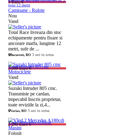
Chingi de ancorare cu clichet de 5 
1 Euro €
tone 12 metri
Camioane - Rulote
Nou
Vand
Total Race livreaza din stoc
echipamente pentru fixare si
ancorare marfa, lungime 12
metri, sufe de ...
5 ani in urma
Bucuresti, RO
Suzuki Intruder 805 cmc
3.000 Euro €
Motociclete
Vand
Suzuki Intruder 805 cmc.
Transmisie pe cardan,
impecabil înscris proprietar,
toate reviziile la zi,4...
5 ani in urma
Varias, RO
Vînd 2 Mercedes A180cdi
2.200 Euro €
Masini
Folosit