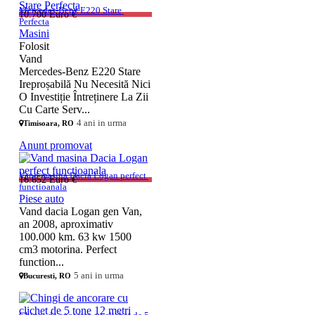
Mercedes-Benz E220 Stare 
10.700 Euro €
Perfecta
Masini
Folosit
Vand
Mercedes-Benz E220 Stare
Ireproșabilă Nu Necesită Nici
O Investiție Întreținere La Zii
Cu Carte Serv...
4 ani in urma
Timisoara, RO
Anunt promovat
Vand masina Dacia Logan perfect 
16.652 Euro €
functioanala
Piese auto
Vand dacia Logan gen Van,
an 2008, aproximativ
100.000 km. 63 kw 1500
cm3 motorina. Perfect
function...
5 ani in urma
Bucuresti, RO