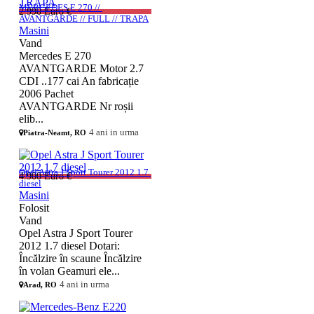
MERCEDES E 270 // 
2.990 Euro €
AVANTGARDE // FULL // TRAPA
Masini
Vand
Mercedes E 270
AVANTGARDE Motor 2.7
CDI ..177 cai An fabricație
2006 Pachet
AVANTGARDE Nr roșii
elib...
4 ani in urma
Piatra-Neamt, RO
Opel Astra J Sport Tourer 2012 1.7 
4.900 Euro €
diesel
Masini
Folosit
Vand
Opel Astra J Sport Tourer
2012 1.7 diesel Dotari:
Încălzire în scaune Încălzire
în volan Geamuri ele...
4 ani in urma
Arad, RO