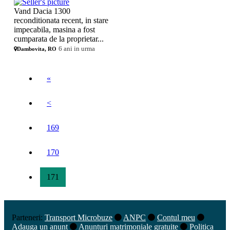
Vand Dacia 1300
reconditionata recent, in stare
impecabila, masina a fost
cumparata de la proprietar...
6 ani in urma
Dambovita, RO
«
<
169
170
171
Parteneri:
Transport Microbuze
ANPC
Contul meu
Adauga un anunt
Anunturi matrimoniale gratuite
Politica