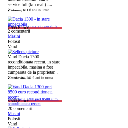
service full (km reali) -...
6 ani in urma
Botosani, RO
Dacia 1300 - in stare impecabila
7.999 Euro €
2 comentarii
Masini
Folosit
Vand
Vand Dacia 1300
reconditionata recent, in stare
impecabila, masina a fost
cumparata de la proprietar...
6 ani in urma
Dambovita, RO
Vand Dacia 1300 pret 8500 euro 
8.500 Euro €
reconditionata recent
20 comentarii
Masini
Folosit
Vand