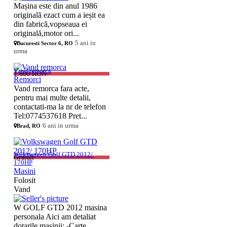
Mașina este din anul 1986
originală ezact cum a ieșit ea
din fabrică,vopseaua ei
originală,motor ori...
5 ani in
Bucuresti Sector 6, RO
urma
Vand remorca
1.600 RON
Remorci
Vand remorca fara acte,
pentru mai multe detalii,
contactati-ma la nr de telefon
Tel:0774537618 Pret...
6 ani in urma
Brad, RO
Volkswagen Golf GTD 2012/ 
Gratuit
170HP
Masini
Folosit
Vand
W GOLF GTD 2012 masina
personala Aici am detaliat
dotarile masinii: -Carte