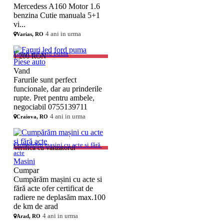
Mercedess A160 Motor 1.6
benzina Cutie manuala 5+1
vi...
4 ani in urma
Varias, RO
Faruri led ford puma
1.200 RON
Piese auto
Vand
Farurile sunt perfect
funcionale, dar au prinderile
rupte. Pret pentru ambele,
negociabil 0755139711
4 ani in urma
Craiova, RO
Cumpărăm mașini cu acte si fără 
Verifica cu vanzatorul
acte
Masini
Cumpar
Cumpărăm mașini cu acte si
fără acte ofer certificat de
radiere ne deplasăm max.100
de km de arad
4 ani in urma
Arad, RO