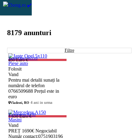
8179 anunturi
Filtre
Jante Opel 5x110
450 Euro €
Piese auto
Folosit
Vand
Pentru mai detalii sunați la
numărul de telefon
0766509688 Prețul este in
euro
4 ani in urma
Vladesti, RO
Mercedess A150
1.690 Euro €
Masini
Vand
PREȚ 1690€ Negociabil
Număr contact:0751903196