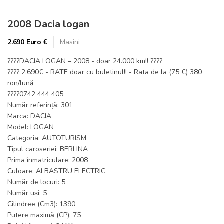
2008 Dacia logan
2.690 Euro €
Masini
????DACIA LOGAN – 2008 - doar 24.000 km!! ????
???? 2.690€ - RATE doar cu buletinul!! - Rata de la (75 €) 380
ron/lună
????0742 444 405
Număr referință: 301
Marca: DACIA
Model: LOGAN
Categoria: AUTOTURISM
Tipul caroseriei: BERLINA
Prima înmatriculare: 2008
Culoare: ALBASTRU ELECTRIC
Număr de locuri: 5
Număr uși: 5
Cilindree (Cm3): 1390
Putere maximă (CP): 75