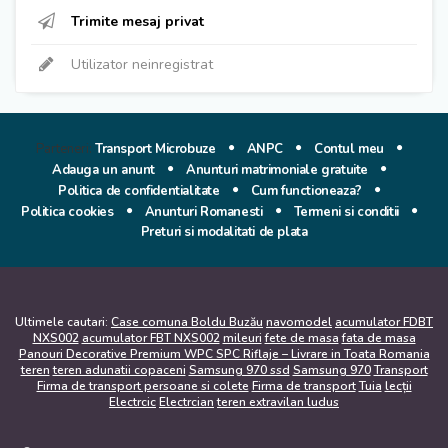
Trimite mesaj privat
Utilizator neinregistrat
Parteneri:
Transport Microbuze
ANPC
Contul meu
Adauga un anunt
Anunturi matrimoniale gratuite
Politica de confidentialitate
Cum functioneaza?
Politica cookies
Anunturi Romanesti
Termeni si conditii
Preturi si modalitati de plata
Ultimele cautari:
Case comuna Boldu Buzău
navomodel
acumulator FDBT
NXS002
acumulator FBT NXS002
mileuri
fete de masa
fata de masa
Panouri Decorative Premium WPC SPC Riflaje – Livrare in Toata Romania
teren
teren adunatii copaceni
Samsung 970 ssd
Samsung 970
Transport
Firma de transport persoane si colete
Firma de transport
Tuia
lecții
Electrcic
Electrcian
teren extravilan ludus