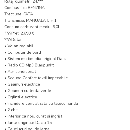
Rulaj kilometri: 24.***
Combustibil: BENZINA
Tracțiune: FATA
Transmisie: MANUALA 5 + 1
Consum carburant mediu: 6,0l
????Preț: 2.690 €
????Dotari:
• Volan reglabil
• Computer de bord
• Sistem multimedia original Dacia
• Radio CD Mp3 Blaupunkt
• Aer conditionat
• Scaune Confort textil impecabile
• Geamuri electrice
• Geamuri cu tenta verde
• Oglinzi electrice
• Inchidere centralizata cu telecomanda
• 2 chei
• Interior ca nou, curat si ingrijit
• Jante originale Dacia 15”
• Cauciucuri noi de iarna