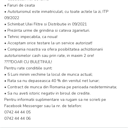
• Faruri de ceata
• Autoturismul este inmatriculat, cu toate actele la zi, ITP
09/2022
• Schimbat Ulei Filtre si Distributie in 09/2021
• Prezinta urme de grindina si cateva zgarieturi.
• Tehnic impecabila, ca noua!
• Acceptam orice testare la un service autorizat!
• Compania noastra va ofera posibiltatea achizitionarii
autoturismelor cash sau prin rate, in maxim 2 ore!
????DOAR CU BULETINUL!
Pentru rate conditiile sunt:
• 5 Luni minim vechime la locul de munca actual;
• Rata sa nu depaseasca 40 % din venitul net lunar;
• Contract de munca din Romania pe perioada nedeterminata;
• Sa nu aveti istoric negativ in biroul de credite.
Pentru informatii suplimentare va rugam sa ne scrieti pe
Facebook Messenger sau la nr. de telefon:
0742 44 44 05
0742 44 44 06