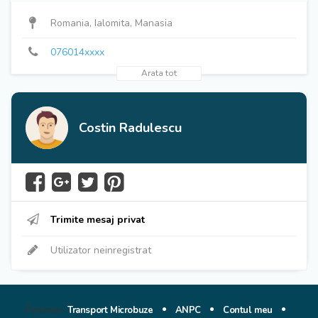
076014xxxx
Romania, Ialomita, Manasia
076014xxxx
Arata tot
Costin Radulescu
Trimite mesaj privat
Utilizator neinregistrat
Parteneri:
Transport Microbuze
ANPC
Contul meu