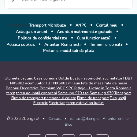
Parteneri:
Transport Microbuze
ANPC
Contul meu
Adauga un anunt
Anunturi matrimoniale gratuite
Politica de confidentialitate
Cum functioneaza?
Politica cookies
Anunturi Romanesti
Termeni si conditii
Preturi si modalitati de plata
Ultimele cautari:
Case comuna Boldu Buzău
navomodel
acumulator FDBT
NXS002
acumulator FBT NXS002
mileuri
fete de masa
fata de masa
Panouri Decorative Premium WPC SPC Riflaje – Livrare in Toata Romania
teren
teren adunatii copaceni
Samsung 970 ssd
Samsung 970
Transport
Firma de transport persoane si colete
Firma de transport
Tuia
lecții
Electrcic
Electrcian
teren extravilan ludus
© 2026 Zbeng.ro!
-
-
Contact
contact@zbeng.ro
Anunturi online
Blog