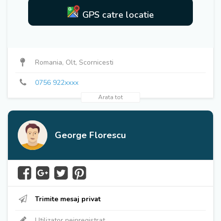
GPS catre locatie
0756 922xxxx
Romania, Olt, Scornicesti
0756 922xxxx
Arata tot
George Florescu
Trimite mesaj privat
Utilizator neinregistrat