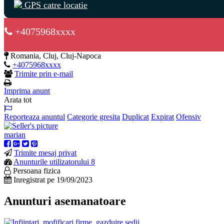
GPS catre locatie
+4075968xxxx
Romania, Cluj, Cluj-Napoca
+4075968xxxx
Trimite prin e-mail
Imprima anunt
Arata tot
Reporteaza anuntul
Categorie gresita
Duplicat
Expirat
Ofensiv
marian
Trimite mesaj privat
Anunturile utilizatorului 8
Persoana fizica
Inregistrat pe 19/09/2023
Anunturi asemanatoare