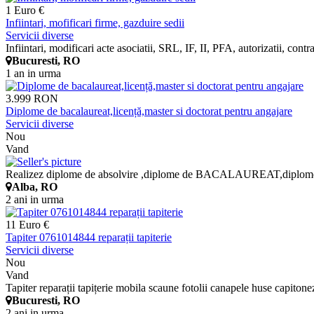
1 Euro €
Infiintari, mofificari firme, gazduire sedii
Servicii diverse
Infiintari, modificari acte asociatii, SRL, IF, II, PFA, autorizatii, contra
Bucuresti, RO
1 an in urma
3.999 RON
Diplome de bacalaureat,licență,master si doctorat pentru angajare
Servicii diverse
Nou
Vand
Realizez diplome de absolvire ,diplome de BACALAUREAT,diplome de 
Alba, RO
2 ani in urma
11 Euro €
Tapiter 0761014844 reparații tapiterie
Servicii diverse
Nou
Vand
Tapiter reparații tapițerie mobila scaune fotolii canapele huse capiton
Bucuresti, RO
2 ani in urma