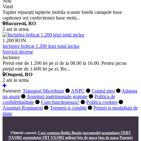
Nou
Vand
Tapiter reparații tapițerie mobila scaune fotolii canapele huse
capitonez usi confectionez huse mobi...
Bucuresti, RO
2 ani in urma
1.200 RON
Inchiriez bobcat 1.200 leizi totul inclus
Servicii diverse
Inchiriez
Pretul este de 1.200 lei pe zi de la 08.00 la 16.00. Pentru picon
prețul este de 1.600 lei pe zi. Bo...
Otopeni, RO
2 ani in urma
Parteneri:
Transport Microbuze
ANPC
Contul meu
Adauga
un anunt
Anunturi matrimoniale gratuite
Politica de
confidentialitate
Cum functioneaza?
Politica cookies
Anunturi Romanesti
Termeni si conditii
Preturi si modalitati de
plata
Ultimele cautari:
Case comuna Boldu Buzău
navomodel
acumulator FDBT
NXS002
acumulator FBT NXS002
mileuri
fete de masa
fata de masa
Panouri