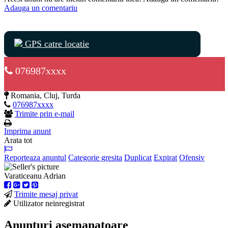
Adauga un comentariu
GPS catre locatie
076987xxxx
Romania, Cluj, Turda
076987xxxx
Trimite prin e-mail
Imprima anunt
Arata tot
Reporteaza anuntul
Categorie gresita
Duplicat
Expirat
Ofensiv
Varaticeanu Adrian
Trimite mesaj privat
Utilizator neinregistrat
Anunturi asemanatoare