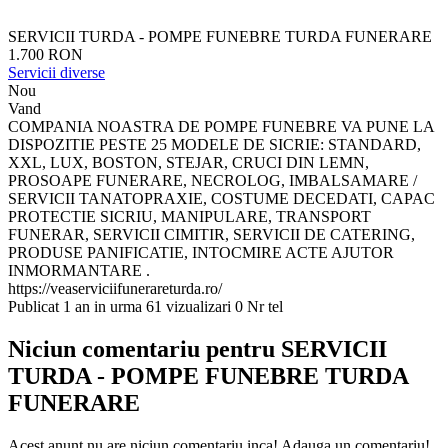
SERVICII TURDA - POMPE FUNEBRE TURDA FUNERARE
1.700 RON
Servicii diverse
Nou
Vand
COMPANIA NOASTRA DE POMPE FUNEBRE VA PUNE LA
DISPOZITIE PESTE 25 MODELE DE SICRIE: STANDARD,
XXL, LUX, BOSTON, STEJAR, CRUCI DIN LEMN,
PROSOAPE FUNERARE, NECROLOG, IMBALSAMARE /
SERVICII TANATOPRAXIE, COSTUME DECEDATI, CAPAC
PROTECTIE SICRIU, MANIPULARE, TRANSPORT
FUNERAR, SERVICII CIMITIR, SERVICII DE CATERING,
PRODUSE PANIFICATIE, INTOCMIRE ACTE AJUTOR
INMORMANTARE .
https://veaserviciifunerareturda.ro/
Publicat 1 an in urma
61 vizualizari
0 Nr tel
Niciun comentariu pentru SERVICII
TURDA - POMPE FUNEBRE TURDA
FUNERARE
Acest anunt nu are niciun comentariu inca! Adauga un comentariu!