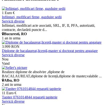
1 Euro €
Infiintari, mofificari firme, gazduire sedii
Servicii diverse
Infiintari, modificari acte asociatii, SRL, IF, II, PFA, autorizatii,
contracte, declarării puncte d...
Bucuresti, RO
1 an in urma
3.999 RON
Diplome de bacalaureat,licență,master si doctorat pentru angajare
Servicii diverse
Nou
Vand
Realizez diplome de absolvire ,diplome de
BACALAUREAT,diplome de licență,diplome de master,valabile ...
Alba, RO
2 ani in urma
11 Euro €
Tapiter 0761014844 reparații tapiterie
Servicii diverse