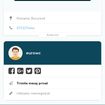
072337xxxx
Romania, Bucuresti
072337xxxx
Arata tot
eurowc
Trimite mesaj privat
Utilizator neinregistrat