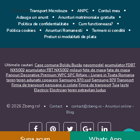
Parteneri:
Transport Microbuze
ANPC
Contul meu
Adauga un anunt
Anunturi matrimoniale gratuite
Politica de confidentialitate
Cum functioneaza?
Politica cookies
Anunturi Romanesti
Termeni si conditii
Preturi si modalitati de plata
Ultimele cautari:
Case comuna Boldu Buzău
navomodel
acumulator FDBT
NXS002
acumulator FBT NXS002
mileuri
fete de masa
fata de masa
Panouri Decorative Premium WPC SPC Riflaje – Livrare in Toata Romania
teren
teren adunatii copaceni
Samsung 970 ssd
Samsung 970
Transport
Firma de transport persoane si colete
Firma de transport
Tuia
lecții
Electrcic
Electrcian
teren extravilan ludus
© 2026 Zbeng.ro!
-
-
Contact
contact@zbeng.ro
Anunturi online
Blog
Suna acum
Whats App