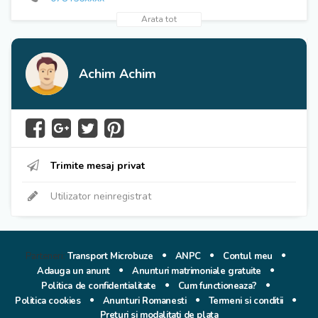
Arata tot
Achim Achim
Trimite mesaj privat
Utilizator neinregistrat
Parteneri:
Transport Microbuze
ANPC
Contul meu
Adauga un anunt
Anunturi matrimoniale gratuite
Politica de confidentialitate
Cum functioneaza?
Politica cookies
Anunturi Romanesti
Termeni si conditii
Preturi si modalitati de plata