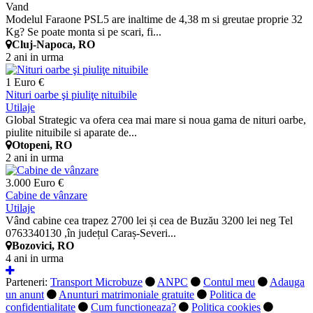
Vand
Modelul Faraone PSL5 are inaltime de 4,38 m si greutae proprie 32
Kg? Se poate monta si pe scari, fi...
Cluj-Napoca, RO
2 ani in urma
1 Euro €
Nituri oarbe şi piuliţe nituibile
Utilaje
Global Strategic va ofera cea mai mare si noua gama de nituri oarbe,
piulite nituibile si aparate de...
Otopeni, RO
2 ani in urma
3.000 Euro €
Cabine de vânzare
Utilaje
Vând cabine cea trapez 2700 lei și cea de Buzău 3200 lei neg Tel
0763340130 ,în județul Caraș-Severi...
Bozovici, RO
4 ani in urma
Parteneri:
Transport Microbuze
ANPC
Contul meu
Adauga
un anunt
Anunturi matrimoniale gratuite
Politica de
confidentialitate
Cum functioneaza?
Politica cookies