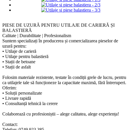
PIESE DE UZURĂ PENTRU UTILAJE DE CARIERĂ ȘI
BALASTIERĂ
Calitate | Durabilitate | Profesionalism
Suntem specializați în producerea și comercializarea pieselor de
uzură pentru:
• Utilaje de carieră
• Utilaje pentru balastieră
• Stații de betoane
• Stații de asfalt
Folosim materiale rezistente, testate în condiții grele de lucru, pentru
ca utilajele tale să funcționeze la capacitate maximă, fără întreruperi.
Oferim:
• Soluții personalizate
• Livrare rapidă
• Consultanță tehnică la cerere
Colaborează cu profesioniștii – alege calitatea, alege experiența!
Contact:
Telefon: 0749 923 385