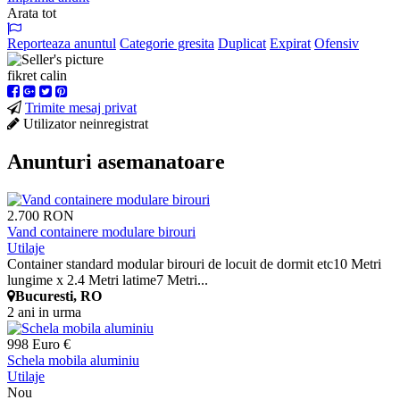
Arata tot
Reporteaza anuntul
Categorie gresita
Duplicat
Expirat
Ofensiv
fikret calin
Trimite mesaj privat
Utilizator neinregistrat
Anunturi asemanatoare
2.700 RON
Vand containere modulare birouri
Utilaje
Container standard modular birouri de locuit de dormit etc10 Metri
lungime x 2.4 Metri latime7 Metri...
Bucuresti, RO
2 ani in urma
998 Euro €
Schela mobila aluminiu
Utilaje
Nou