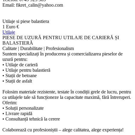
Email: fikret_calin@yahoo.com
Utilaje si piese balastiera
1 Euro €
Utilaje
PIESE DE UZURĂ PENTRU UTILAJE DE CARIERĂ ȘI
BALASTIERĂ
Calitate | Durabilitate | Profesionalism
Suntem specializați în producerea și comercializarea pieselor de
uzură pentru:
• Utilaje de carieră
• Utilaje pentru balastieră
• Stații de betoane
• Stații de asfalt
Folosim materiale rezistente, testate în condiții grele de lucru, pentru
ca utilajele tale să funcționeze la capacitate maximă, fără întreruperi.
Oferim:
• Soluții personalizate
• Livrare rapidă
• Consultanță tehnică la cerere
Colaborează cu profesioniștii – alege calitatea, alege experiența!