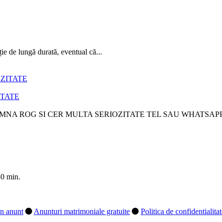
e de lungă durată, eventual că...
ITATE
NA ROG SI CER MULTA SERIOZITATE TEL SAU WHATSAPP..
30 min.
n anunt
Anunturi matrimoniale gratuite
Politica de confidentialita