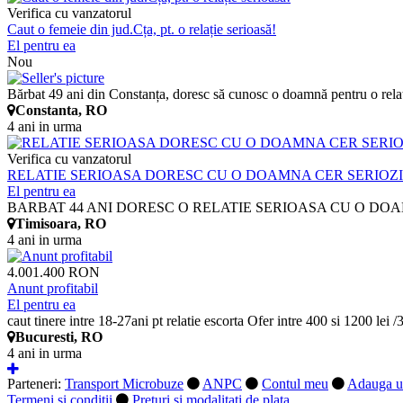
Verifica cu vanzatorul
Caut o femeie din jud.Cța, pt. o relație serioasă!
El pentru ea
Nou
Bărbat 49 ani din Constanța, doresc să cunosc o doamnă pentru o relați
Constanta, RO
4 ani in urma
Verifica cu vanzatorul
RELATIE SERIOASA DORESC CU O DOAMNA CER SERIOZ
El pentru ea
BARBAT 44 ANI DORESC O RELATIE SERIOASA CU O DOAM
Timisoara, RO
4 ani in urma
4.001.400 RON
Anunt profitabil
El pentru ea
caut tinere intre 18-27ani pt relatie escorta Ofer intre 400 si 1200 lei /
Bucuresti, RO
4 ani in urma
Parteneri:
Transport Microbuze
ANPC
Contul meu
Adauga u
Termeni si conditii
Preturi si modalitati de plata