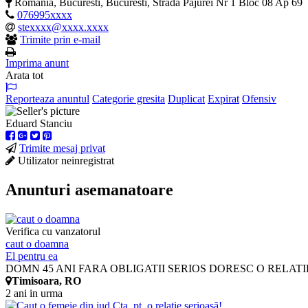
Romania, Bucuresti, Bucuresti, Strada Pajurei Nr 1 Bloc 08 Ap 69
076995xxxx
stexxxx@xxxx.xxxx
Trimite prin e-mail
Imprima anunt
Arata tot
Reporteaza anuntul
Categorie gresita
Duplicat
Expirat
Ofensiv
Eduard Stanciu
Trimite mesaj privat
Utilizator neinregistrat
Anunturi asemanatoare
Verifica cu vanzatorul
caut o doamna
El pentru ea
DOMN 45 ANI FARA OBLIGATII SERIOS DORESC O RELATIE
Timisoara, RO
2 ani in urma