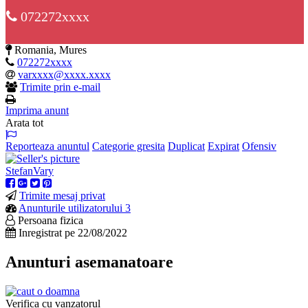
072272xxxx
Romania, Mures
072272xxxx
varxxxx@xxxx.xxxx
Trimite prin e-mail
Imprima anunt
Arata tot
Reporteaza anuntul
Categorie gresita
Duplicat
Expirat
Ofensiv
StefanVary
Trimite mesaj privat
Anunturile utilizatorului 3
Persoana fizica
Inregistrat pe 22/08/2022
Anunturi asemanatoare
Verifica cu vanzatorul