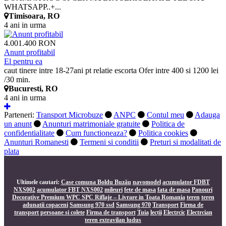
WHATSAPP..+...
Timisoara, RO
4 ani in urma
4.001.400 RON
Anunt profitabil
El pentru ea
caut tinere intre 18-27ani pt relatie escorta Ofer intre 400 si 1200 lei
/30 min.
Bucuresti, RO
4 ani in urma
Parteneri:
Transport Microbuze
ANPC
Contul meu
Adauga
un anunt
Anunturi matrimoniale gratuite
Politica de
confidentialitate
Cum functioneaza?
Politica cookies
Anunturi Romanesti
Termeni si conditii
Preturi si modalitati de
plata
Ultimele cautari:
Case comuna Boldu Buzău
navomodel
acumulator FDBT
NXS002
acumulator FBT NXS002
mileuri
fete de masa
fata de masa
Panouri
Decorative Premium WPC SPC Riflaje – Livrare in Toata Romania
teren
teren
adunatii copaceni
Samsung 970 ssd
Samsung 970
Transport
Firma de
transport persoane si colete
Firma de transport
Tuia
lecții
Electrcic
Electrcian
teren extravilan ludus