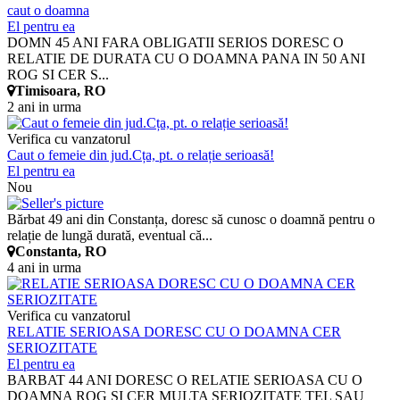
caut o doamna
El pentru ea
DOMN 45 ANI FARA OBLIGATII SERIOS DORESC O
RELATIE DE DURATA CU O DOAMNA PANA IN 50 ANI
ROG SI CER S...
Timisoara, RO
2 ani in urma
Verifica cu vanzatorul
Caut o femeie din jud.Cța, pt. o relație serioasă!
El pentru ea
Nou
Bărbat 49 ani din Constanța, doresc să cunosc o doamnă pentru o
relație de lungă durată, eventual că...
Constanta, RO
4 ani in urma
Verifica cu vanzatorul
RELATIE SERIOASA DORESC CU O DOAMNA CER
SERIOZITATE
El pentru ea
BARBAT 44 ANI DORESC O RELATIE SERIOASA CU O
DOAMNA ROG SI CER MULTA SERIOZITATE TEL SAU