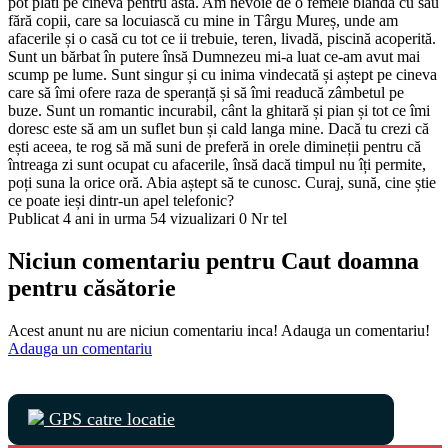
pot plăti pe cineva pentru asta. Am nevoie de o femeie blândă cu sau
fără copii, care sa locuiască cu mine in Târgu Mureș, unde am
afacerile și o casă cu tot ce ii trebuie, teren, livadă, piscină acoperită.
Sunt un bărbat în putere însă Dumnezeu mi-a luat ce-am avut mai
scump pe lume. Sunt singur și cu inima vindecată și aștept pe cineva
care să îmi ofere raza de speranță și să îmi readucă zâmbetul pe
buze. Sunt un romantic incurabil, cânt la ghitară și pian și tot ce îmi
doresc este să am un suflet bun și cald langa mine. Dacă tu crezi că
ești aceea, te rog să mă suni de preferă in orele dimineții pentru că
întreaga zi sunt ocupat cu afacerile, însă dacă timpul nu îți permite,
poți suna la orice oră. Abia aștept să te cunosc. Curaj, sună, cine știe
ce poate ieși dintr-un apel telefonic?
Publicat 4 ani in urma
54 vizualizari
0 Nr tel
Niciun comentariu pentru Caut doamna
pentru căsătorie
Acest anunt nu are niciun comentariu inca! Adauga un comentariu!
Adauga un comentariu
GPS catre locatie