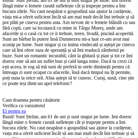
Bună! Sunt Ștefan, am 61 de ani și sunt singur pe lume. Imi doresc
lângă mine o femeie curată sufletește cât și trupește pentru a îmi
bucura zilele. Nu caut neapărat o gospodină sau ajutor la curățenie,
viața mi-a oferit suficient încât să am mai mult decât îmi trebuie și să
pot plăti pe cineva pentru asta. Am nevoie de o femeie blândă cu sau
fără copii, care sa locuiască cu mine in Târgu Mureș, unde am
afacerile și o casă cu tot ce ii trebuie, teren, livadă, piscină acoperită.
Sunt un bărbat în putere însă Dumnezeu mi-a luat ce-am avut mai
scump pe lume. Sunt singur și cu inima vindecată și aștept pe cineva
care să îmi ofere raza de speranță și să îmi readucă zâmbetul pe
buze. Sunt un romantic incurabil, cânt la ghitară și pian și tot ce îmi
doresc este să am un suflet bun și cald langa mine. Dacă tu crezi că
ești aceea, te rog să mă suni de preferă in orele dimineții pentru că
întreaga zi sunt ocupat cu afacerile, însă dacă timpul nu îți permite,
poți suna la orice oră. Abia aștept să te cunosc. Curaj, sună, cine știe
ce poate ieși dintr-un apel telefonic?
Caut doamna pentru căsătorie
Verifica cu vanzatorul
El pentru ea
Bună! Sunt Ștefan, am 61 de ani și sunt singur pe lume. Imi doresc
lângă mine o femeie curată sufletește cât și trupește pentru a îmi
bucura zilele. Nu caut neapărat o gospodină sau ajutor la curățenie,
viața mi-a oferit suficient încât să am mai mult decât îmi trebuie și să