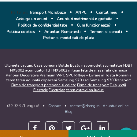
Parteneri:
Transport Microbuze
ANPC
Contul meu
Adauga un anunt
Anunturi matrimoniale gratuite
Politica de confidentialitate
Cum functioneaza?
Politica cookies
Anunturi Romanesti
Termeni si conditii
Preturi si modalitati de plata
Ultimele cautari:
Case comuna Boldu Buzău
navomodel
acumulator FDBT
NXS002
acumulator FBT NXS002
mileuri
fete de masa
fata de masa
Panouri Decorative Premium WPC SPC Riflaje – Livrare in Toata Romania
teren
teren adunatii copaceni
Samsung 970 ssd
Samsung 970
Transport
Firma de transport persoane si colete
Firma de transport
Tuia
lecții
Electrcic
Electrcian
teren extravilan ludus
© 2026 Zbeng.ro!
-
-
Contact
contact@zbeng.ro
Anunturi online
Blog