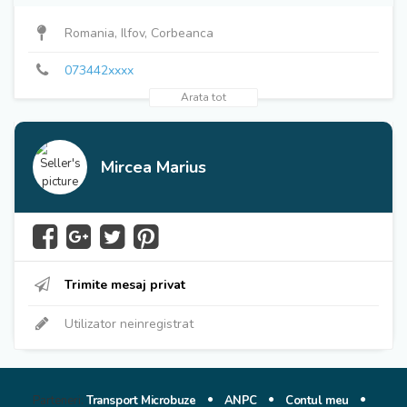
073442xxxx
Romania, Ilfov, Corbeanca
073442xxxx
Arata tot
Mircea Marius
Trimite mesaj privat
Utilizator neinregistrat
Parteneri:
Transport Microbuze
ANPC
Contul meu