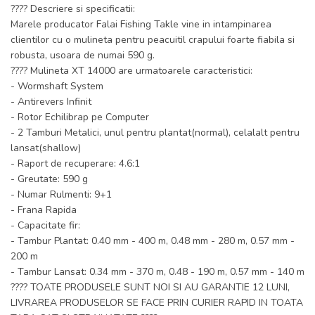
???? Descriere si specificatii:
Marele producator Falai Fishing Takle vine in intampinarea
clientilor cu o mulineta pentru peacuitil crapului foarte fiabila si
robusta, usoara de numai 590 g.
???? Mulineta XT 14000 are urmatoarele caracteristici:
- Wormshaft System
- Antirevers Infinit
- Rotor Echilibrap pe Computer
- 2 Tamburi Metalici, unul pentru plantat(normal), celalalt pentru
lansat(shallow)
- Raport de recuperare: 4.6:1
- Greutate: 590 g
- Numar Rulmenti: 9+1
- Frana Rapida
- Capacitate fir:
- Tambur Plantat: 0.40 mm - 400 m, 0.48 mm - 280 m, 0.57 mm -
200 m
- Tambur Lansat: 0.34 mm - 370 m, 0.48 - 190 m, 0.57 mm - 140 m
???? TOATE PRODUSELE SUNT NOI SI AU GARANTIE 12 LUNI,
LIVRAREA PRODUSELOR SE FACE PRIN CURIER RAPID IN TOATA