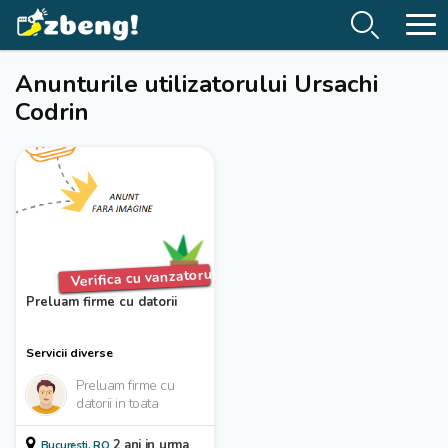
Anunturile utilizatorului Ursachi
Codrin
Verifica cu vanzatorul
Preluam firme cu datorii
Servicii diverse
Preluam firme cu
datorii in toata
Romania 100% legal
prin Registrul
2 ani in urma
Bucuresti, RO