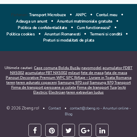
Parteneri:
Transport Microbuze
ANPC
Contul meu
Adauga un anunt
Anunturi matrimoniale gratuite
Politica de confidentialitate
Cum functioneaza?
Politica cookies
Anunturi Romanesti
Termeni si conditii
Preturi si modalitati de plata
Ultimele cautari:
Case comuna Boldu Buzău
navomodel
acumulator FDBT
NXS002
acumulator FBT NXS002
mileuri
fete de masa
fata de masa
Panouri Decorative Premium WPC SPC Riflaje – Livrare in Toata Romania
teren
teren adunatii copaceni
Samsung 970 ssd
Samsung 970
Transport
Firma de transport persoane si colete
Firma de transport
Tuia
lecții
Electrcic
Electrcian
teren extravilan ludus
© 2026 Zbeng.ro!
-
-
Contact
contact@zbeng.ro
Anunturi online
Blog