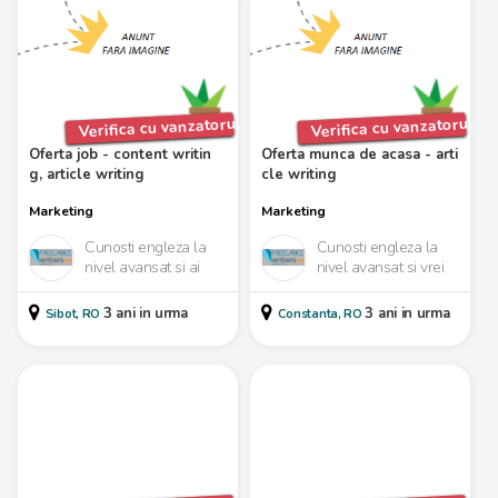
Verifica cu vanzatorul
Verifica cu vanzatorul
Oferta job - content writin
Oferta munca de acasa - arti
g, article writing
cle writing
Marketing
Marketing
Cunosti engleza la
Cunosti engleza la
nivel avansat si ai
nivel avansat si vrei
talent la scris?
un venit suplimentar?
Cautam persoane
Îți propunem sa scrii
3 ani in urma
3 ani in urma
Sibot, RO
Constanta, RO
capabile sa scrie in
blog-posturi sc...
engleza...