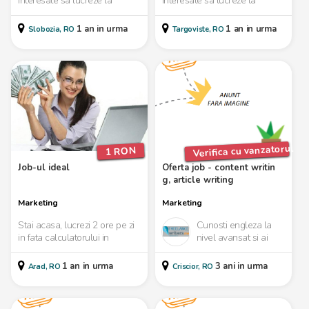
interesate sa lucreze la
interesate sa lucreze la
domiciliu pe Internet. Rugam
domiciliu pe Internet. Rugam
seriozitate maxima ! De...
seriozitate maxima ! De...
1 an in urma
1 an in urma
Slobozia, RO
Targoviste, RO
Verifica cu vanzatorul
1 RON
Job-ul ideal
Oferta job - content writin
g, article writing
Marketing
Marketing
Stai acasa, lucrezi 2 ore pe zi
Cunosti engleza la
in fata calculatorului in
nivel avansat si ai
colaborare cu o companie
talent la scris?
americana, primes...
Cautam persoane
1 an in urma
3 ani in urma
Arad, RO
Criscior, RO
capabile sa scrie in
engleza...