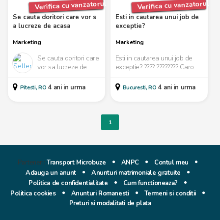
Verifica cu vanzatorul
Verifica cu vanzatorul
Se cauta doritori care vor s
Esti in cautarea unui job de 
a lucreze de acasa
exceptie?
Marketing
Marketing
Se cauta doritori care
Esti in cautarea unui job de
vor sa lucreze de
exceptie? ???? ???????? Caro
acasa si care pot
Vintage Club angajeaza
urma instructiuni
manager pentru rest...
4 ani in urma
4 ani in urma
Pitesti, RO
Bucuresti, RO
specifice. Aceasta
este...
1
Parteneri:
Transport Microbuze
ANPC
Contul meu
Adauga un anunt
Anunturi matrimoniale gratuite
Politica de confidentialitate
Cum functioneaza?
Politica cookies
Anunturi Romanesti
Termeni si conditii
Preturi si modalitati de plata