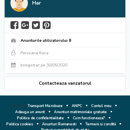
Har
Anunturile utilizatorului 8
Persoana fizica
Inregistrat pe 30/05/2020
Contacteaza vanzatorul
Parteneri:
Transport Microbuze
ANPC
Contul meu
Adauga un anunt
Anunturi matrimoniale gratuite
Politica de confidentialitate
Cum functioneaza?
Politica cookies
Anunturi Romanesti
Termeni si conditii
Preturi si modalitati de plata