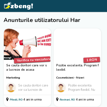
Anunturile utilizatorului Har
Verifica cu vanzatorul
1 RON
Se cauta doritori care vor s
Pozitie excelenta. Program f
a lucreze de acasa
lexibil
Marketing
Cosmeticieni - frizeri
Se cauta doritori care
Pozitie excelenta.
vor sa lucreze de
Program flexibil. Nu
acasa si care pot
este necesara
urma instructiuni
experienta, se ofera
4 ani in urma
4 ani in urma
Pitesti, RO
Rovinari, RO
specifice. Aceasta
pregatire completa.
este...
Putet...