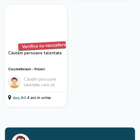
Verifica cu vanzatorul
Căutăm persoane talentate
Cosmeticieni - frizeri
Căutăm persoane
talentate care să
ajute la creșterea și
extinderea afacerii.
4 ani in urma
Gorj, RO
Dacă sunteţi o
persoană...